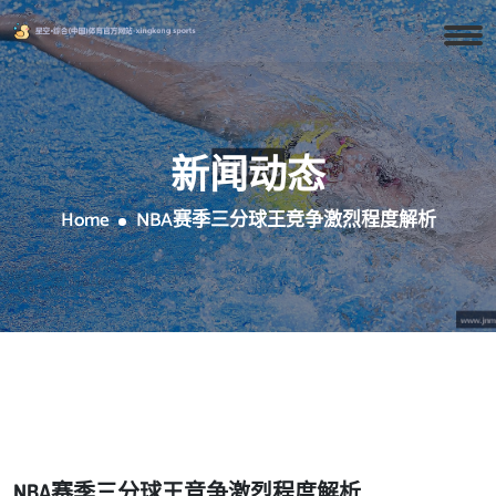
新闻动态
Home
NBA赛季三分球王竞争激烈程度解析
NBA赛季三分球王竞争激烈程度解析