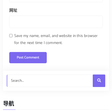
网址
Save my name, email, and website in this browser
for the next time I comment.
导航