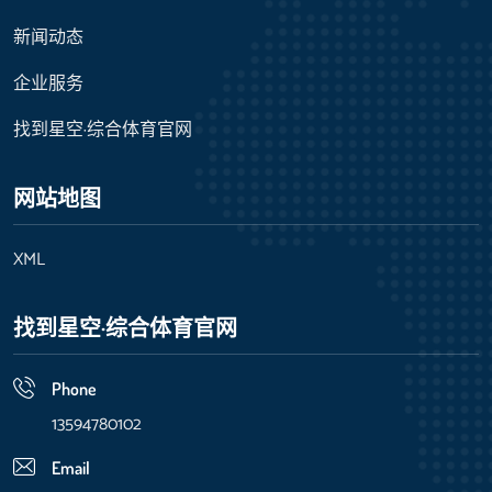
新闻动态
企业服务
找到星空·综合体育官网
网站地图
XML
找到星空·综合体育官网
Phone
13594780102
Email