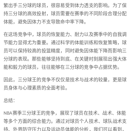
繁出手三分球的球员，很容易受到体力透支的影响。为了保
持三分球的高效投射，球员需要在赛季的不同阶段合理分配
体能，避免因体力不支导致命中率下降。
在这场竞争中，球员的恢复能力、耐力以及赛季中的自我调
节能力显得尤为重要。通过科学的体能训练和恢复策略，球
员可以保持较高的投篮精度，同时避免因体能下降而影响三
分球的表现。那些能够坚持到底、在关键时刻展现出强大体
能和毅力的球员，往往能够在三分球的竞争中占据优势。
因此，三分球王的竞争不仅仅是技术与战术的较量，更是球
员身体与心理素质的全面考验。
总结：
NBA赛季三分球王的竞争，展现了球员在技术、战术、体能
等多个方面的综合能力。通过对球员个人技术、球队战术支
持、外界防守压力以及运动员体能的分析，我们可以看到，